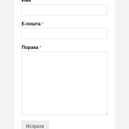
Име
*
Е-пошта
*
Порака
*
Испрати