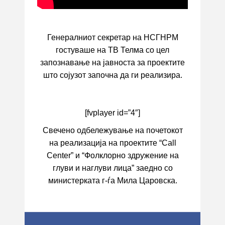
Генералниот секретар на НСГНРМ
гостуваше на ТВ Телма со цел
запознавање на јавноста за проектите
што сојузот започна да ги реализира.
[fvplayer id=”4″]
Свечено одбележување на почетокот
на реализација на проектите “Call
Centеr” и “Фолклорно здружение на
глуви и наглуви лица” заедно со
министерката г-ѓа Мила Царовска.