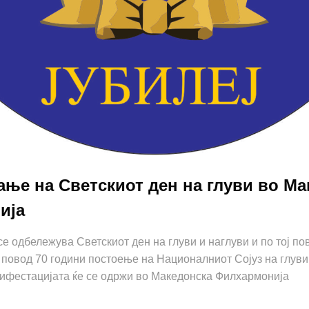
ње на Светскиот ден на глуви во Ма
ија
се одбележува Светскиот ден на глуви и наглуви и по тој по
повод 70 години постоење на Националниот Сојуз на глуви
нифестацијата ќе се одржи во Македонска Филхармонија