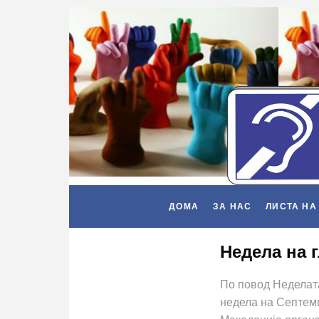
ДОМА
ЗА НАС
ЛИСТА НА
Недела на 
По повод Неделата
недела на Септемв