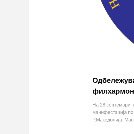
Одбележува
филхармон
На 28 септември, 
манифестација по 
Р.Македонија. Ма