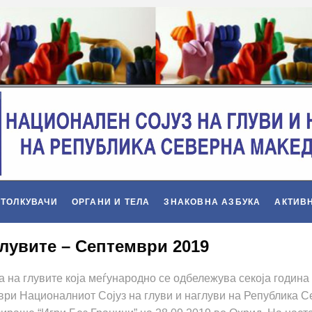
 ТОЛКУВАЧИ
ОРГАНИ И ТЕЛА
ЗНАКОВНА АЗБУКА
АКТИВ
глувите – Септември 2019
 на глувите која меѓународно се одбележува секоја година
ри Националниот Сојуз на глуви и наглуви на Република 