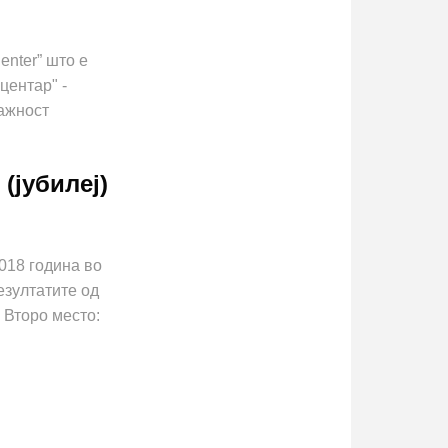
enter” што е
центар" -
важност
(јубилеј)
018 година во
езултатите од
 Второ место: