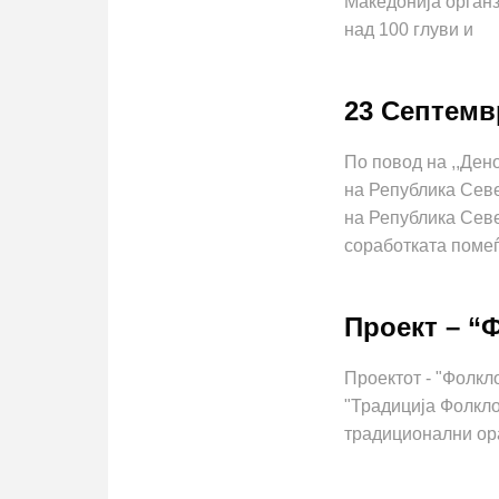
Македонија органз
над 100 глуви и
23 Септемв
По повод на ,,Ден
на Република Сев
на Република Севе
соработката поме
Проект – “
Проектот - "Фолкл
"Традиција Фолкло
традиционални ора