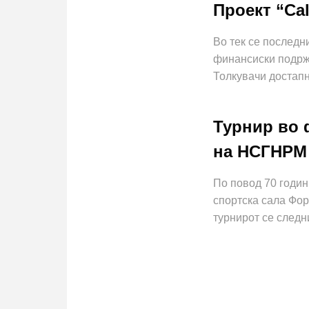
Проект “Cal
Во тек се последн
финансиски подржа
Толкувачи достапн
Турнир во 
на НСГНРМ
По повод 70 годин
спортска сала Фор
турнирот се следн