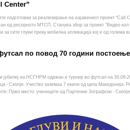
l Center”
ите подготовки за реализирање на најавениот проект “Call C
н од ресорното МТСП. Станува збор за проект "Видео кол 
и за сите глуви преку мобилна апликација кој е од голема 
футсал по повод 70 години постоење 
и јубилеј на НСГНРМ одржан е турнир во футсал на 30.09.2
ца - Скопје. Учество заземаа 7 екипи од цела Македонија. Р
ите: Прво место: учениците од Партение Зографски - Скопје