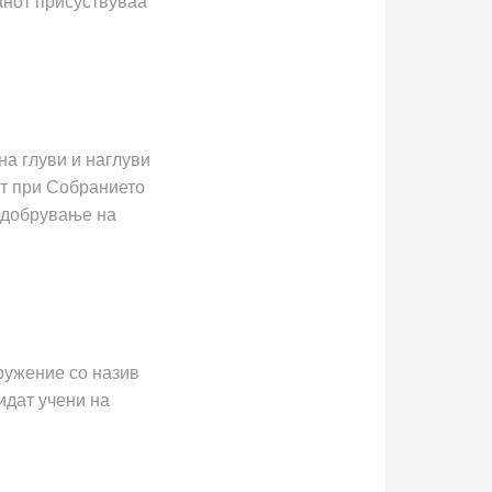
анот присуствуваа
на глуви и наглуви
т при Собранието
Подобрување на
ружение со назив
идат учени на